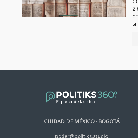
C
Zi
dr
si
CIUDAD DE MÉXICO · BOGOTÁ
poder@politiks.studio