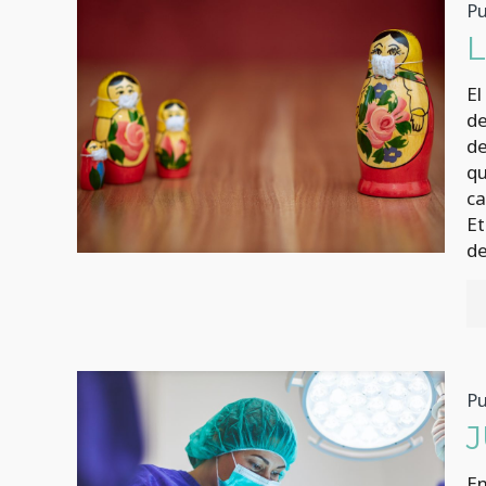
Pu
El
de
de
qu
ca
Et
de
Pu
En