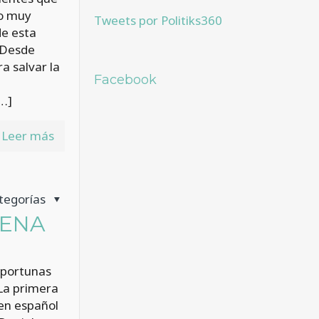
to muy
Tweets por Politiks360
de esta
. Desde
a salvar la
Facebook
…]
Leer más
tegorías
TENA
oportunas
La primera
en español