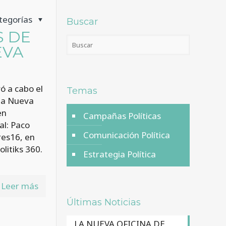
tegorías
Buscar
S DE
EVA
ó a cabo el
Temas
 la Nueva
en
Campañas Políticas
al: Paco
Comunicación Política
res16, en
litiks 360.
Estrategia Política
Leer más
Últimas Noticias
LA NUEVA OFICINA DE