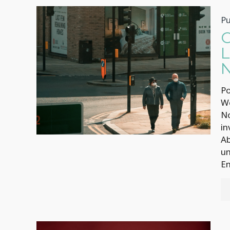
Pu
Po
We
No
in
Ab
un
En