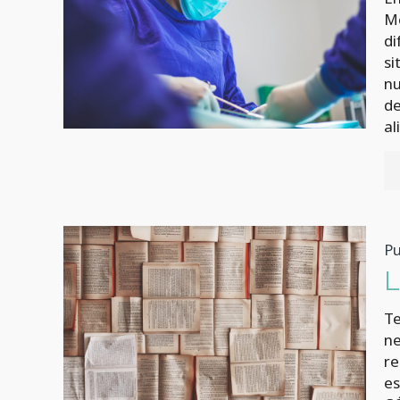
Mé
di
si
nu
de
al
Pu
Te
ne
re
es