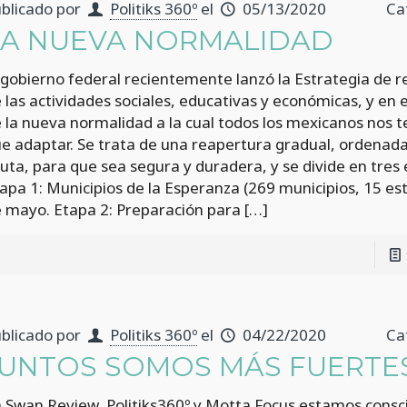
blicado por
Politiks 360º
el
05/13/2020
Ca
LA NUEVA NORMALIDAD
 gobierno federal recientemente lanzó la Estrategia de 
 las actividades sociales, educativas y económicas, y en e
 la nueva normalidad a la cual todos los mexicanos nos
e adaptar. Se trata de una reapertura gradual, ordenada
uta, para que sea segura y duradera, y se divide en tres
apa 1: Municipios de la Esperanza (269 municipios, 15 es
 mayo. Etapa 2: Preparación para
[…]
blicado por
Politiks 360º
el
04/22/2020
Ca
JUNTOS SOMOS MÁS FUERTE
 Swan Review, Politiks360º y Motta Focus estamos consc