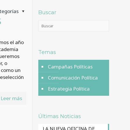
tegorías
Buscar
S
mos el año
academia
Temas
 queremos
r, o
Campañas Políticas
s como un
eselección
Comunicación Política
Estrategia Política
Leer más
Últimas Noticias
LA NUEVA OFICINA DE