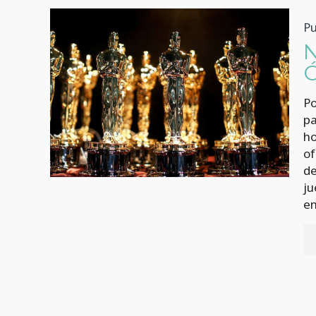
Pu
Po
pa
ho
of
de
ju
en