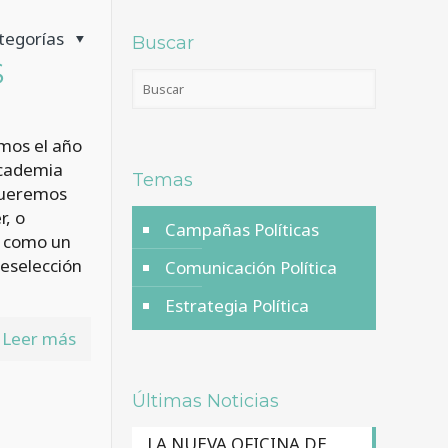
tegorías
Buscar
S
mos el año
academia
Temas
 queremos
r, o
Campañas Políticas
s como un
eselección
Comunicación Política
Estrategia Política
Leer más
Últimas Noticias
LA NUEVA OFICINA DE