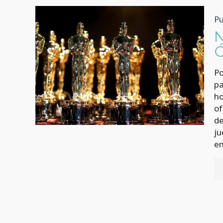
Pu
Po
pa
ho
of
de
ju
en